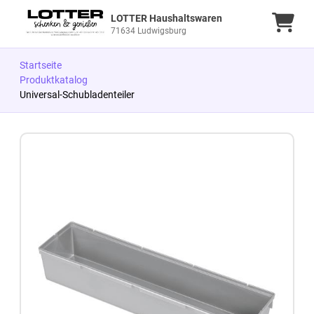
LOTTER Haushaltswaren
Ware
71634 Ludwigsburg
Startseite
Produktkatalog
Universal-Schubladenteiler
Zum Produkt springen
Zur Produktbeschreibung springen