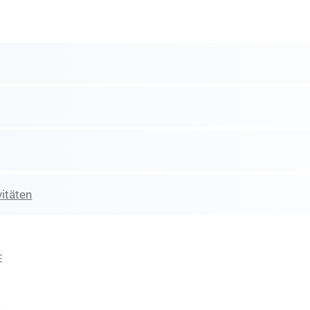
itäten
E