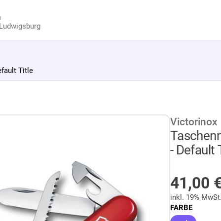
n
Ludwigsburg
ault Title
Victorinox
Taschenm
- Default 
AUF LA
41,00
inkl. 19% MwSt
FARBE