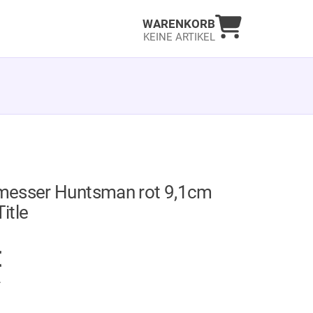
Warenkorb an
WARENKORB
KEINE ARTIKEL
esser Huntsman rot 9,1cm
Title
GER
€
.