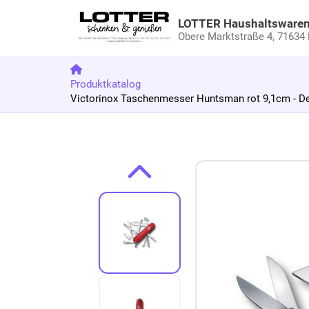
LOTTER Haushaltsware
Obere Marktstraße 4,
71634 
Produktkatalog
Victorinox Taschenmesser Huntsman rot 9,1cm - Def
Zum Produkt springen
Zur Produktbeschreibung springen