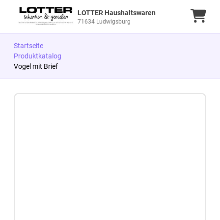
LOTTER Haushaltswaren
Ware
71634 Ludwigsburg
Startseite
Produktkatalog
Vogel mit Brief
Zum Produkt springen
Zur Produktbeschreibung springen