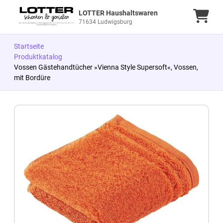
LOTTER Haushaltswaren
Ware
71634 Ludwigsburg
Startseite
Produktkatalog
Vossen Gästehandtücher »Vienna Style Supersoft«, Vossen,
mit Bordüre
Zum Produkt springen
Zur Produktbeschreibung springen