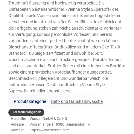
Traumhaft flauschig und hochwertig verarbeitet: Die
unifarbenen Gästehandtücher »Vienna Style Supersoft« des
Qualitätslabels Vossen sind mit einer dezenten Logostickerei
versehen und im attraktiven 3er-Set erhältlich. Im Hinblick auf
die Farbgebung stehen zahlreiche ausdrucksstarke Varianten
zur Verfügung, sodass persönliche Vorlieben und bereits
vorhandenes Interieur perfekt berücksichtigt werden können.
Die schadstoffgeprüften Badtextilien sind mit dem Öko-Tex®-
Standard 100 Siegel zertifiziert und sowohl bei 60°C
waschmaschinen- als auch trocknergeeignet. Darüber hinaus
sind die saugstarken Frottiertücher mit einer hübschen Bordüre
sowie einem praktischen Kordelaufhänger ausgestattet.
Geschmackvoll, pflegeleicht und wunderbar weich: die
unifarbenen Vossen Gästehandtücher »Vienna Style
Supersoft« mit edler Logostickerei.
Produktkategorie
Bett- und Haushaltswäsche
Herstellerangaben
Hersteller
Vossen GmbH & Co KG
Adresse
Vossenlände 1, 8380 Jennersdorf, AT
Kontakt
https://www.vossen.com