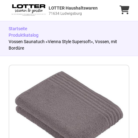
LOTTER Haushaltswaren
Ware
71634 Ludwigsburg
Startseite
Produktkatalog
Vossen Saunatuch »Vienna Style Supersoft«, Vossen, mit
Bordüre
Zum Produkt springen
Zur Produktbeschreibung springen