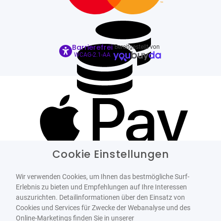
Barrierefrei
Bereitgestellt von
WCAG-2.1-AA
Cookie Einstellungen
Wir verwenden Cookies, um Ihnen das bestmögliche Surf-
Erlebnis zu bieten und Empfehlungen auf Ihre Interessen
auszurichten. Detailinformationen über den Einsatz von
Cookies und Services für Zwecke der Webanalyse und des
Online-Marketings finden Sie in unserer