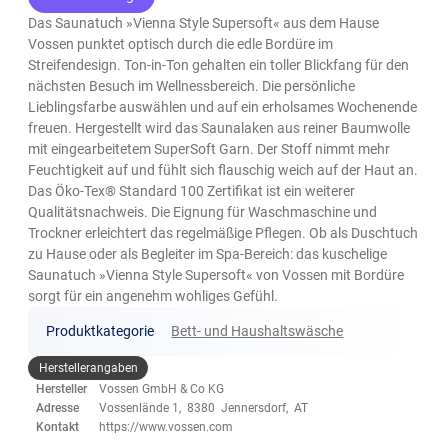
Das Saunatuch »Vienna Style Supersoft« aus dem Hause
Vossen punktet optisch durch die edle Bordüre im
Streifendesign. Ton-in-Ton gehalten ein toller Blickfang für den
nächsten Besuch im Wellnessbereich. Die persönliche
Lieblingsfarbe auswählen und auf ein erholsames Wochenende
freuen. Hergestellt wird das Saunalaken aus reiner Baumwolle
mit eingearbeitetem SuperSoft Garn. Der Stoff nimmt mehr
Feuchtigkeit auf und fühlt sich flauschig weich auf der Haut an.
Das Öko-Tex® Standard 100 Zertifikat ist ein weiterer
Qualitätsnachweis. Die Eignung für Waschmaschine und
Trockner erleichtert das regelmäßige Pflegen. Ob als Duschtuch
zu Hause oder als Begleiter im Spa-Bereich: das kuschelige
Saunatuch »Vienna Style Supersoft« von Vossen mit Bordüre
sorgt für ein angenehm wohliges Gefühl.
Produktkategorie
Bett- und Haushaltswäsche
Herstellerangaben
Hersteller
Vossen GmbH & Co KG
Adresse
Vossenlände 1, 8380 Jennersdorf, AT
Kontakt
https://www.vossen.com