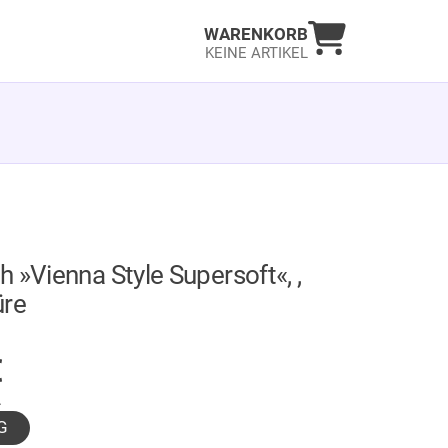
Warenkorb an
WARENKORB
KEINE ARTIKEL
 »Vienna Style Supersoft«, ,
üre
GER
€
.
G