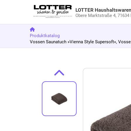
LOTTER Haushaltsware
Obere Marktstraße 4,
71634 
Produktkatalog
Vossen Saunatuch »Vienna Style Supersoft«, Vosse
Zum Produkt springen
Zur Produktbeschreibung springen