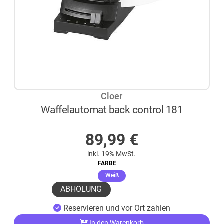
Cloer
Waffelautomat back control 181
AUF LAGER
89,99
€
inkl. 19% MwSt.
FARBE
(ausgewählt)
Weiß
ABHOLUNG
Reservieren und vor Ort zahlen
In den Warenkorb