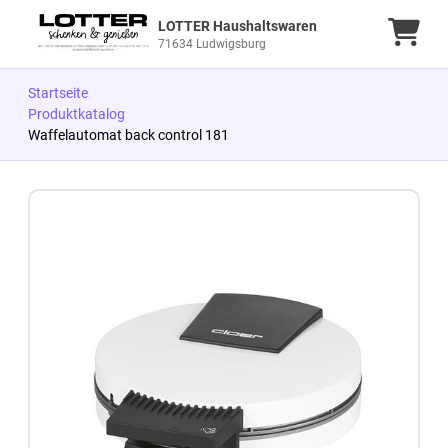
LOTTER Haushaltswaren
Ware
71634 Ludwigsburg
Startseite
Produktkatalog
Waffelautomat back control 181
Zum Produkt springen
Zur Produktbeschreibung springen