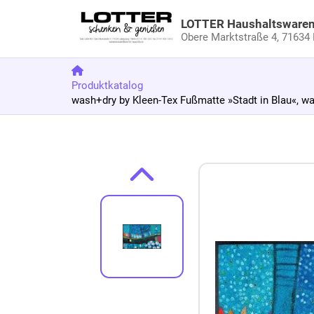
LOTTER Haushaltsware
Obere Marktstraße 4,
71634 
Produktkatalog
wash+dry by Kleen-Tex Fußmatte »Stadt in Blau«, w
Zum Produkt springen
Zur Produktbeschreibung springen