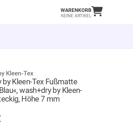
Warenkorb an
WARENKORB
KEINE ARTIKEL
y Kleen-Tex
 by Kleen-Tex Fußmatte
 Blau«, wash+dry by Kleen-
hteckig, Höhe 7 mm
AUF LAGER
€
.