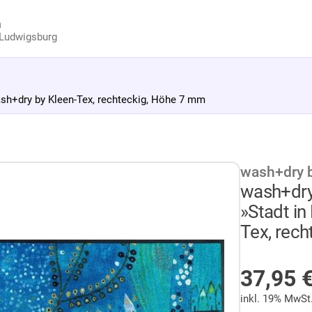
n
Ludwigsburg
ash+dry by Kleen-Tex, rechteckig, Höhe 7 mm
wash+dry b
wash+dry
»Stadt in
Tex, rec
NICHT 
37,95
inkl. 19% MwSt