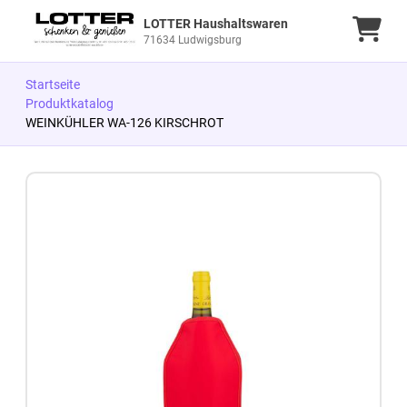
LOTTER Haushaltswaren
Ware
71634 Ludwigsburg
Startseite
Produktkatalog
WEINKÜHLER WA-126 KIRSCHROT
Zum Produkt springen
Zur Produktbeschreibung springen