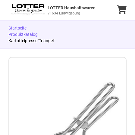
LOTTER Haushaltswaren
Ware
71634 Ludwigsburg
Startseite
Produktkatalog
Kartoffelpresse 'Triangel'
Zum Produkt springen
Zur Produktbeschreibung springen